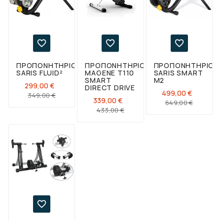



ΠΡΟΠΟΝΗΤΉΡΙΟ
ΠΡΟΠΟΝΗΤΉΡΙΟ
ΠΡΟΠΟΝΗΤΉΡΙΟ
SARIS FLUID²
MAGENE T110
SARIS SMART
SMART
M2
299,00 €
DIRECT DRIVE
499,00 €
Κανονική
Τιμή
349,00 €
339,00 €
Κανονι
Τιμή
649,00 €
τιμή
Κανονική
Τιμή
433,00 €
τιμή
τιμή
