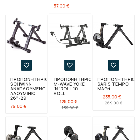
Τιμή
37,00 €



ΠΡΟΠΟΝΗΤΉΡΙΟ
ΠΡΟΠΟΝΗΤΉΡΙΟ
ΠΡΟΠΟΝΗΤΉΡΙΟ
SCHWINN
M-WAVE YOKE
SARIS TEMPO
ΑΝΑΠΛΟΎΜΕΝΟ
'N 'ROLL 10
MAG+
ΑΛΟΥΜΊΝΙΟ
ROLL
235,00 €
26''-29''
125,00 €
Κανονι
Τιμή
269,00 €
Τιμή
79,00 €
Κανονική
Τιμή
139,00 €
τιμή
τιμή