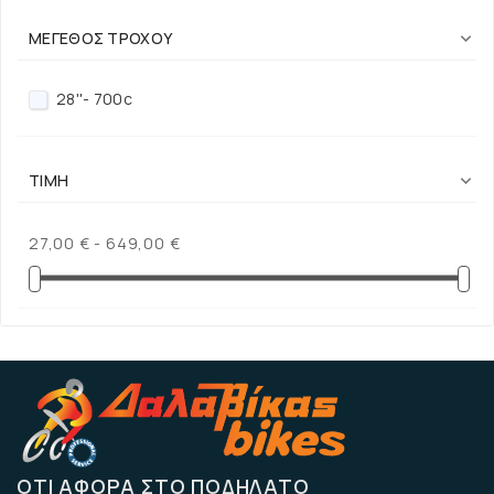
Vittoria
ΜΈΓΕΘΟΣ ΤΡΟΧΟΎ

28''- 700c
ΤΙΜΉ

27,00 € - 649,00 €
ΌΤΙ ΑΦΟΡΆ ΣΤΟ ΠΟΔΉΛΑΤΟ