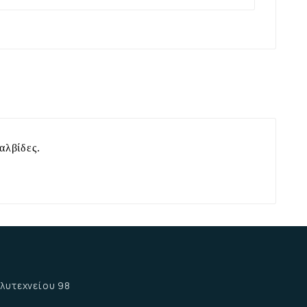
αλβίδες.
α
λυτεχνείου 98
α