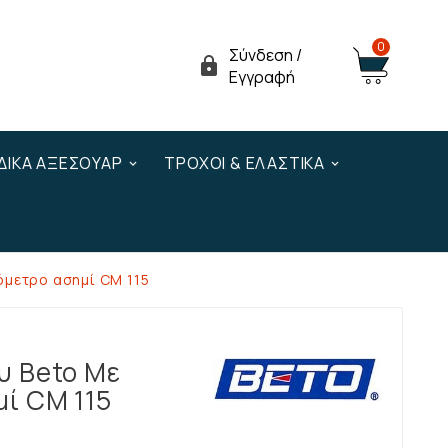
0
Σύνδεση /

Εγγραφή
ΔΙΚΆ ΑΞΕΣΟΥΆΡ
ΤΡΟΧΟΊ & ΕΛΑΣΤΙΚΆ
όμετρο ασημί CM 115
υ Beto Με
ί CM 115