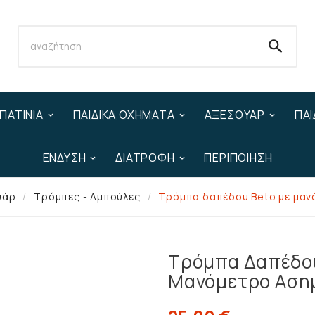

ΠΑΤΊΝΙΑ
ΠΑΙΔΙΚΆ ΟΧΉΜΑΤΑ
ΑΞΕΣΟΥΆΡ
ΠΑΙ
ΈΝΔΥΣΗ
ΔΙΑΤΡΟΦΉ
ΠΕΡΙΠΟΊΗΣΗ
υάρ
Τρόμπες - Αμπούλες
Τρόμπα δαπέδου Beto με μαν
Τρόμπα Δαπέδο
Μανόμετρο Ασημ