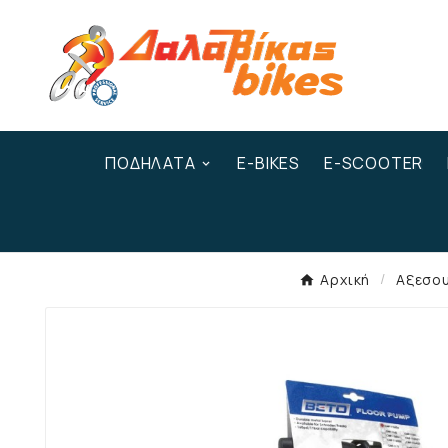
ΠΟΔΉΛΑΤΑ
E-BIKES
E-SCOOTER
Αρχική
Αξεσο