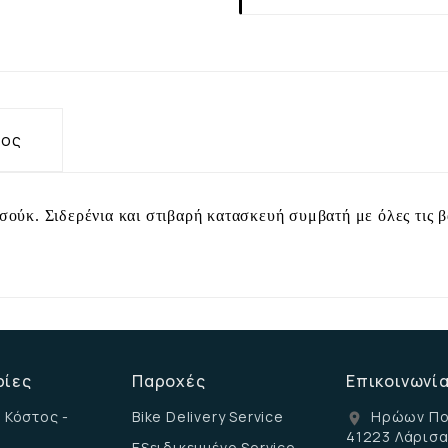
τος
ούκ. Σιδερένια και στιβαρή κατασκευή συμβατή με όλες τις β
ρίες
Παροχές
Επικοινωνί
 Κόστος -
Bike Delivery Service
Ηρώων Πο
location_on
41223 Λάρισ
Εξειδικευμένο Service