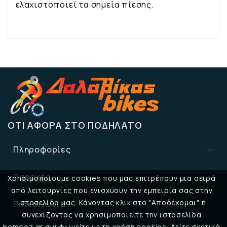
ελαχιστοποιεί τα σημεία πίεσης.
ΌΤΙ ΑΦΟΡΆ ΣΤΟ ΠΟΔΉΛΑΤΟ
Πληροφορίες

Παροχές

Χρησιμοποιούμε cookies που μας επιτρέπουν μια σειρά
από λειτουργίες που ενισχύουν την εμπειρία σας στην
ιστοσελίδα μας. Κάνοντας κλικ στο "Αποδέχομαι" ή
Επικοινωνία

συνεχίζοντας να χρησιμοποιείτε την ιστοσελίδα
homooz.gr συμφωνείτε με τη χρήση cookies. Δείτε σχετικά