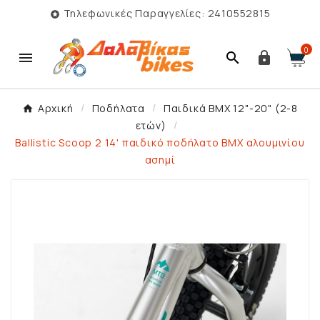
Τηλεφωνικές Παραγγελίες: 2410552815

0



Αρχική
Ποδήλατα
Παιδικά BMX 12"-20" (2-8
ετών)
Ballistic Scoop 2 14' παιδικό ποδήλατο BMX αλουμινίου
ασημί