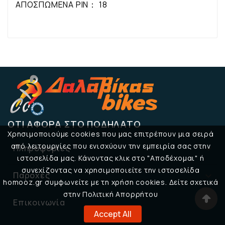
ΑΠΟΣΠΩΜΕΝΑ PIN： 18
ΌΤΙ ΑΦΟΡΆ ΣΤΟ ΠΟΔΉΛΑΤΟ
Χρησιμοποιούμε cookies που μας επιτρέπουν μια σειρά
από λειτουργίες που ενισχύουν την εμπειρία σας στην
Πληροφορίες

ιστοσελίδα μας. Κάνοντας κλικ στο "Αποδέχομαι" ή
συνεχίζοντας να χρησιμοποιείτε την ιστοσελίδα
Παροχές

homooz.gr συμφωνείτε με τη χρήση cookies. Δείτε σχετικά
στην Πολιτική Απορρήτου
Επικοινωνία

Accept All