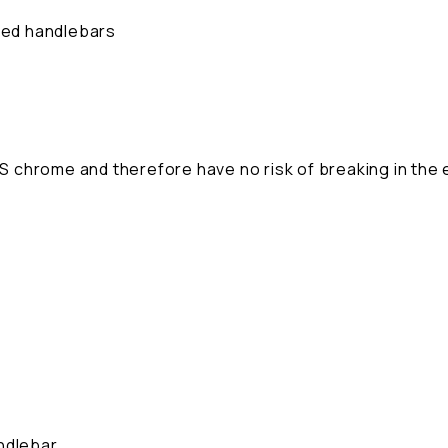
rved handlebars
chrome and therefore have no risk of breaking in the e
andlebar