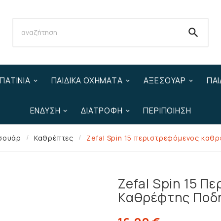

ΠΑΤΊΝΙΑ
ΠΑΙΔΙΚΆ ΟΧΉΜΑΤΑ
ΑΞΕΣΟΥΆΡ
ΠΑΙ
ΈΝΔΥΣΗ
ΔΙΑΤΡΟΦΉ
ΠΕΡΙΠΟΊΗΣΗ
σουάρ
Καθρέπτες
Zefal Spin 15 περιστρεφόμενος καθ
Zefal Spin 15 Π
Καθρέφτης Ποδ