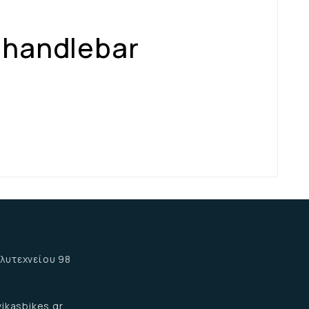
 handlebar
α
λυτεχνείου 98
α
ikasbikes.gr