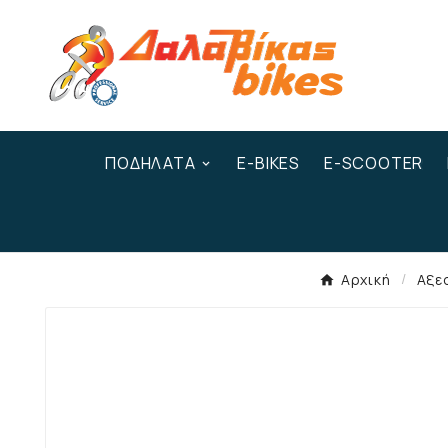
ΠΟΔΉΛΑΤΑ
E-BIKES
E-SCOOTER
Αρχική
Αξε