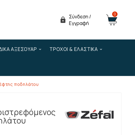
0
Σύνδεση /

Εγγραφή
ΔΙΚΆ ΑΞΕΣΟΥΆΡ
ΤΡΟΧΟΊ & ΕΛΑΣΤΙΚΆ
ρέφτης ποδηλάτου
εριστρεφόμενος
ηλάτου