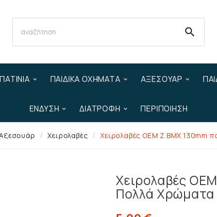

ΠΑΤΊΝΙΑ
ΠΑΙΔΙΚΆ ΟΧΉΜΑΤΑ
ΑΞΕΣΟΥΆΡ
ΠΑΙ
ΈΝΔΥΣΗ
ΔΙΑΤΡΟΦΉ
ΠΕΡΙΠΟΊΗΣΗ
Αξεσουάρ
Χειρολαβές
Χειρολαβές OEM Z BMX 130mm π
Χειρολαβές OE
Πολλά Χρώματα