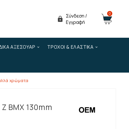
0
Σύνδεση /

Εγγραφή
ΔΙΚΆ ΑΞΕΣΟΥΆΡ
ΤΡΟΧΟΊ & ΕΛΑΣΤΙΚΆ
ολλά χρώματα
M Z BMX 130mm