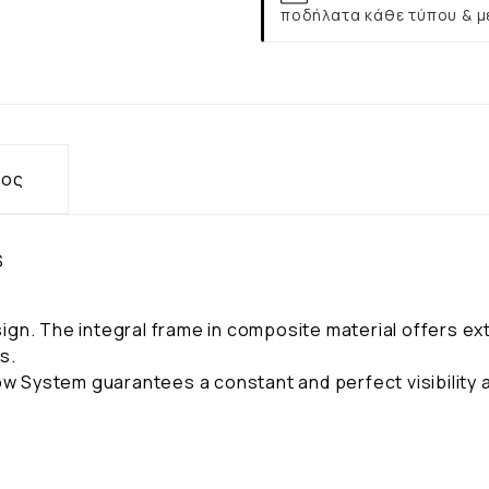
ποδήλατα κάθε τύπου & μ
τος
S
gn. The integral frame in composite material offers ext
s.
ow System guarantees a constant and perfect visibility a