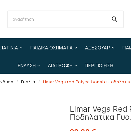

ΠΑΤΊΝΙΑ
ΠΑΙΔΙΚΆ ΟΧΉΜΑΤΑ
ΑΞΕΣΟΥΆΡ
ΠΑΙ
ΈΝΔΥΣΗ
ΔΙΑΤΡΟΦΉ
ΠΕΡΙΠΟΊΗΣΗ
νδυση
Γυαλιά
Limar Vega red Polycarbonate ποδηλατικ
Limar Vega Red 
Ποδηλατικά Γυα