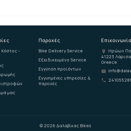
ρίες
Παροχές
Επικοινωνί
 Κόστος -
Bike Delivery Service
Ηρώων Πο
location_on
41223 Λάρισ
Εξειδικευμένο Service
Greece
ης
Εγγύηση προϊόντων
info@dalav
email
ηρωμής
Εγγυημένες υπηρεσίες &
24105528
call
επιστροφών
παροχές
ημά μας
© 2026 Δαλαβίκας Bikes