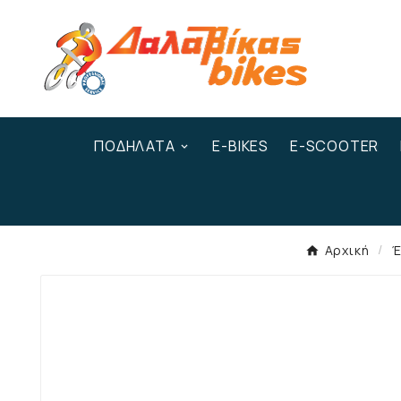
ΠΟΔΉΛΑΤΑ
E-BIKES
E-SCOOTER
Αρχική
Έ