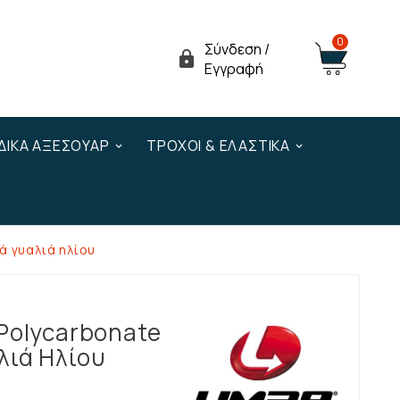
0
Σύνδεση /

Εγγραφή
ΔΙΚΆ ΑΞΕΣΟΥΆΡ
ΤΡΟΧΟΊ & ΕΛΑΣΤΙΚΆ
ά γυαλιά ηλίου
Polycarbonate
λιά Ηλίου