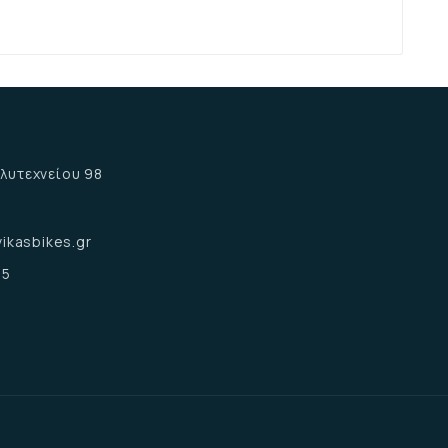
α
λυτεχνείου 98
α
ikasbikes.gr
15