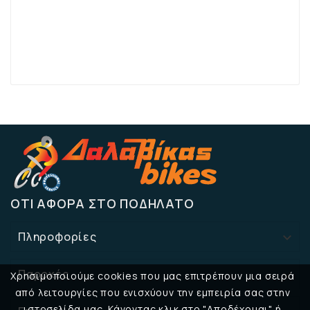
ΌΤΙ ΑΦΟΡΆ ΣΤΟ ΠΟΔΉΛΑΤΟ
Πληροφορίες

Παροχές

Χρησιμοποιούμε cookies που μας επιτρέπουν μια σειρά
από λειτουργίες που ενισχύουν την εμπειρία σας στην
ιστοσελίδα μας. Κάνοντας κλικ στο "Αποδέχομαι" ή