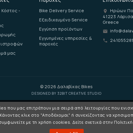
ρίες
Παροχές
Επικοινωνί
 Κόστος -
Bike Delivery Service
Ηρώων Πο
location_on
41223 Λάρισ
Εξειδικευμένο Service
Greece
ης
Εγγύηση προϊόντων
info@dalav
email
ηρωμής
Εγγυημένες υπηρεσίες &
24105528
call
επιστροφών
παροχές
ημά μας
© 2026 Δαλαβίκας Bikes
DESIGNED BY
32BIT CREATIVE STUDIO
es που μας επιτρέπουν μια σειρά από λειτουργίες που ενισχ
 Κάνοντας κλικ στο "Αποδέχομαι" ή συνεχίζοντας να χρησιμοπ
υμφωνείτε με τη χρήση cookies. Δείτε σχετικά στην Πολιτι