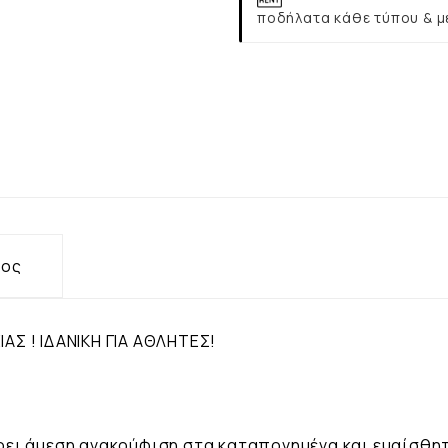
ποδήλατα κάθε τύπου & μ
τος
ΙΑΣ !
ΙΔΑΝΙΚΗ ΓΙΑ ΑΘΛΗΤΕΣ!
φέρει άμεση ανακούφιση στα καταπονημένα και ευαίσθη