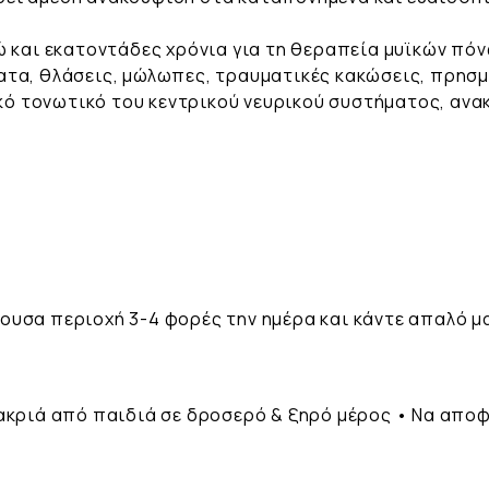
ώ και εκατοντάδες χρόνια για τη θεραπεία μυϊκών πόν
ατα, θλάσεις, μώλωπες, τραυματικές κακώσεις, πρησμ
τικό τονωτικό του κεντρικού νευρικού συστήματος, αν
ουσα περιοχή 3-4 φορές την ημέρα και κάντε απαλό 
ακριά από παιδιά σε δροσερό & ξηρό μέρος • Να αποφ