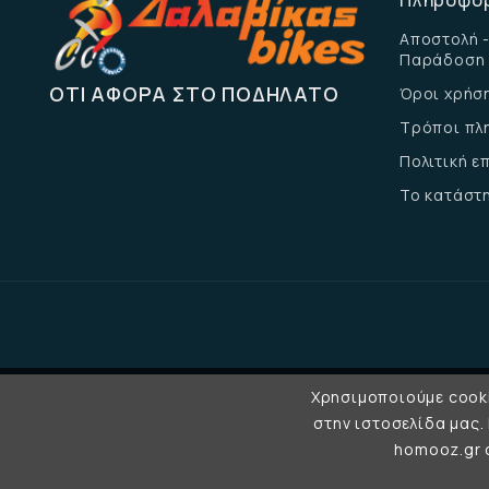
Πληροφο
Αποστολή -
Παράδοση
ΌΤΙ ΑΦΟΡΆ ΣΤΟ ΠΟΔΉΛΑΤΟ
Όροι χρήσ
Τρόποι πλ
Πολιτική 
Το κατάστ
Χρησιμοποιούμε cooki
στην ιστοσελίδα μας.
homooz.gr σ