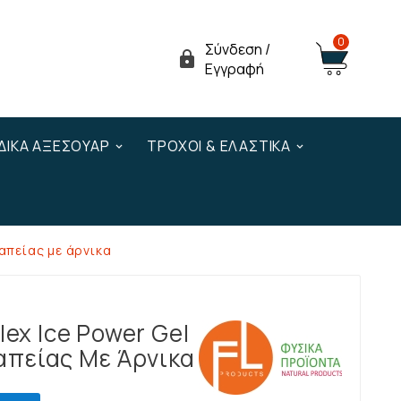
0
Σύνδεση /

Εγγραφή
ΔΙΚΆ ΑΞΕΣΟΥΆΡ
ΤΡΟΧΟΊ & ΕΛΑΣΤΙΚΆ
ραπείας με άρνικα
lex Ice Power Gel
πείας Με Άρνικα