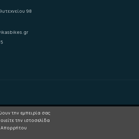
α
λυτεχνείου 98
α
ikasbikes.gr
15
ύουν την εμπειρία σας
οιείτε την ιστοσελίδα
κή Απορρήτου