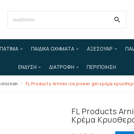

ΠΑΤΊΝΙΑ
ΠΑΙΔΙΚΆ ΟΧΉΜΑΤΑ
ΑΞΕΣΟΥΆΡ
ΠΑΙ
ΈΝΔΥΣΗ
ΔΙΑΤΡΟΦΉ
ΠΕΡΙΠΟΊΗΣΗ
ιποίηση
FL Products Arnilex ice power gel κρέμα κρυοθε
FL Products Arni
Κρέμα Κρυοθερα