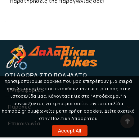
παρατηρήσεις της παραγγελίας σας!
ΌΤΙ ΑΦΟΡΆ ΣΤΟ ΠΟΔΉΛΑΤΟ
Χρησιμοποιούμε cookies που μας επιτρέπουν μια σειρά
από λειτουργίες που ενισχύουν την εμπειρία σας στην
Πληροφορίες

ιστοσελίδα μας. Κάνοντας κλικ στο "Αποδέχομαι" ή
συνεχίζοντας να χρησιμοποιείτε την ιστοσελίδα
Παροχές

homooz.gr συμφωνείτε με τη χρήση cookies. Δείτε σχετικά
στην Πολιτική Απορρήτου
Επικοινωνία

Accept All