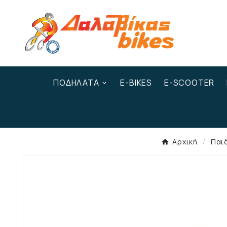
ΠΟΔΉΛΑΤΑ
E-BIKES
E-SCOOTER
Αρχική
Παι