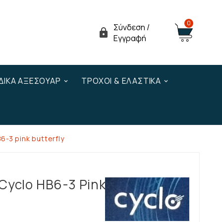
0
Σύνδεση /

Εγγραφή
ΔΙΚΆ ΑΞΕΣΟΥΆΡ
ΤΡΟΧΟΊ & ΕΛΑΣΤΙΚΆ
-3 pink butterfly
Cyclo HB6-3 Pink