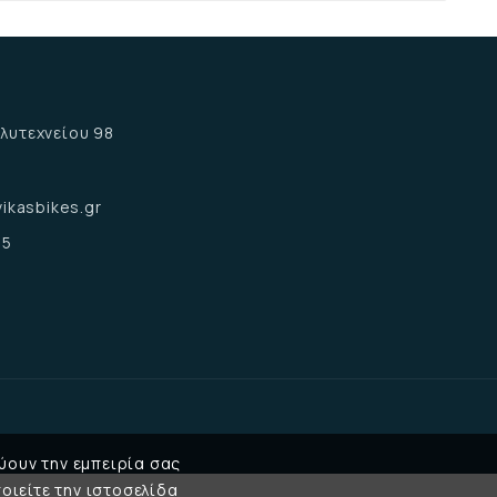
α
λυτεχνείου 98
α
ikasbikes.gr
15
ύουν την εμπειρία σας
οιείτε την ιστοσελίδα