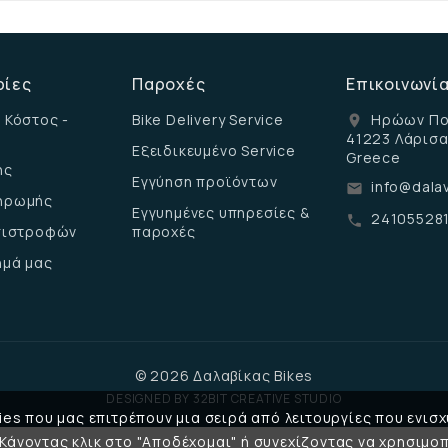
ρίες
Παροχές
Επικοινωνί
 Κόστος -
Bike Delivery Service
Ηρώων Πο
location_on
41223 Λάρισ
Εξειδικευμένο Service
Greece
ης
Εγγύηση προϊόντων
info@dalav
email
ηρωμής
Εγγυημένες υπηρεσίες &
24105528
call
επιστροφών
παροχές
ημά μας
© 2026 Δαλαβίκας Bikes
DESIGNED BY
32BIT CREATIVE STUDIO
es που μας επιτρέπουν μια σειρά από λειτουργίες που ενισχ
 Κάνοντας κλικ στο "Αποδέχομαι" ή συνεχίζοντας να χρησιμοπ