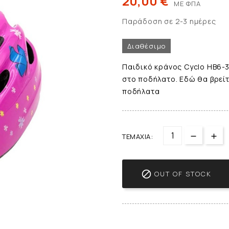
20,00 €
ΜΕ ΦΠΑ
Παράδοση σε 2-3 ημέρες
Διαθέσιμο
Παιδικό κράνος Cyclo HB6-3 
στο ποδήλατο. Εδώ θα βρείτ
ποδήλατα
ΤΕΜΆΧΙΑ:

OUT OF STOCK