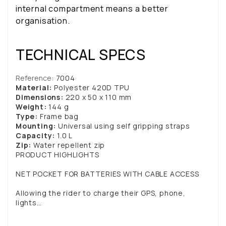
internal compartment means a better
organisation.
TECHNICAL SPECS
Reference
: 7004
Material:
Polyester 420D TPU
Dimensions:
220 x 50 x 110 mm
Weight:
144 g
Type:
Frame bag
Mounting:
Universal using self gripping straps
Capacity:
1.0 L
Zip:
Water repellent zip
PRODUCT HIGHLIGHTS
NET POCKET FOR BATTERIES WITH CABLE ACCESS
Allowing the rider to charge their GPS, phone,
lights…