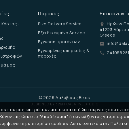
ρίες
Παροχές
Επικοινωνί
 Κόστος -
Bike Delivery Service
Ηρώων Πο
location_on
41223 Λάρισ
Εξειδικευμένο Service
Greece
ης
Εγγύηση προϊόντων
info@dalav
email
ηρωμής
Εγγυημένες υπηρεσίες &
24105528
call
επιστροφών
παροχές
ημά μας
© 2026 Δαλαβίκας Bikes
DESIGNED BY
32BIT CREATIVE STUDIO
es που μας επιτρέπουν μια σειρά από λειτουργίες που ενισχ
 Κάνοντας κλικ στο "Αποδέχομαι" ή συνεχίζοντας να χρησιμοπ
υμφωνείτε με τη χρήση cookies. Δείτε σχετικά στην Πολιτι