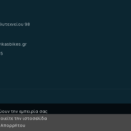
α
λυτεχνείου 98
α
ikasbikes.gr
15
ύουν την εμπειρία σας
οιείτε την ιστοσελίδα
κή Απορρήτου