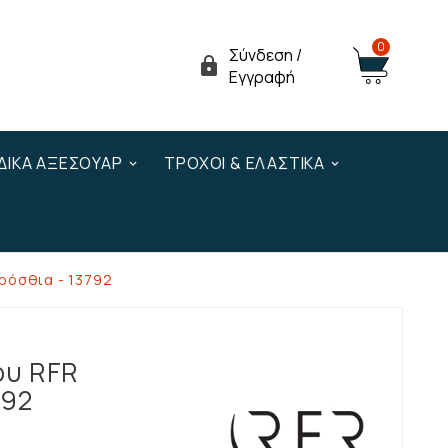
0
Σύνδεση /

Εγγραφή
ΔΙΚΆ ΑΞΕΣΟΥΆΡ
ΤΡΟΧΟΊ & ΕΛΑΣΤΙΚΆ
ρόσθια - 13792
ου RFR
792