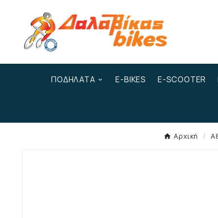
ΠΟΔΉΛΑΤΑ
E-BIKES
E-SCOOTER
Αρχική
Α