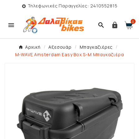
Τηλεφωνικές Παραγγελίες: 2410552815

0



Αρχική
Αξεσουάρ
Μπαγκαζιέρες
M-WAVE Amsterdam Easy Box S-M Μπαγκαζιέρα