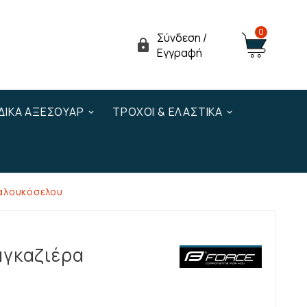
0
Σύνδεση /

Εγγραφή
ΔΙΚΆ ΑΞΕΣΟΥΆΡ
ΤΡΟΧΟΊ & ΕΛΑΣΤΙΚΆ
αλουκόσελου
αγκαζιέρα