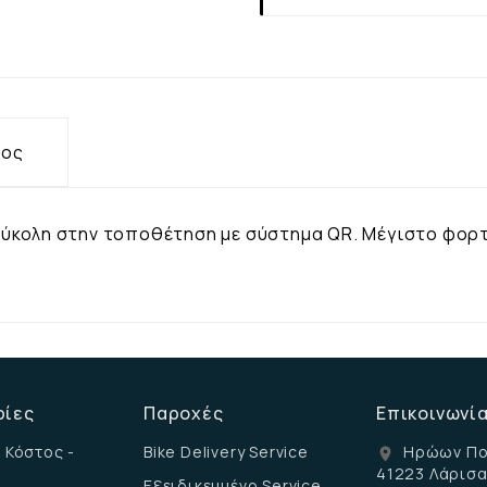
τος
Εύκολη στην τοποθέτηση με σύστημα QR. Μέγιστο φορτ
ρίες
Παροχές
Επικοινωνί
 Κόστος -
Bike Delivery Service
Ηρώων Πο
location_on
41223 Λάρισ
Εξειδικευμένο Service