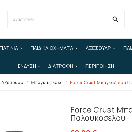

ΠΑΤΊΝΙΑ
ΠΑΙΔΙΚΆ ΟΧΉΜΑΤΑ
ΑΞΕΣΟΥΆΡ
ΠΑΙ
ΈΝΔΥΣΗ
ΔΙΑΤΡΟΦΉ
ΠΕΡΙΠΟΊΗΣΗ
Αξεσουάρ
Μπαγκαζιέρες
Force Crust Μπαγκαζιέρα Π
Force Crust Μπ
Παλουκόσελου