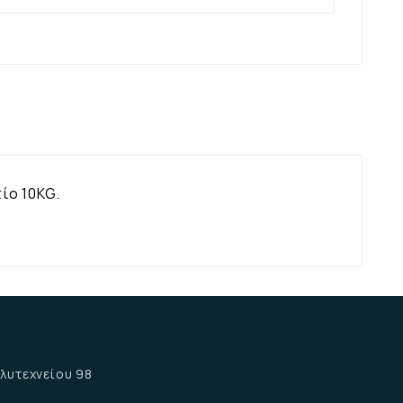
ίο 10KG.
α
λυτεχνείου 98
α