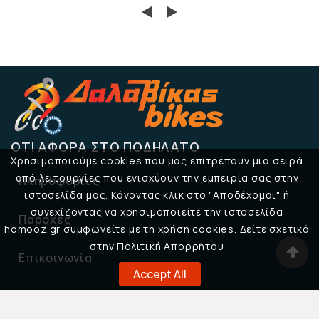
ΌΤΙ ΑΦΟΡΆ ΣΤΟ ΠΟΔΉΛΑΤΟ
Χρησιμοποιούμε cookies που μας επιτρέπουν μια σειρά
από λειτουργίες που ενισχύουν την εμπειρία σας στην
Πληροφορίες

ιστοσελίδα μας. Κάνοντας κλικ στο "Αποδέχομαι" ή
συνεχίζοντας να χρησιμοποιείτε την ιστοσελίδα
Παροχές

homooz.gr συμφωνείτε με τη χρήση cookies. Δείτε σχετικά
στην Πολιτική Απορρήτου
Επικοινωνία

Accept All
© 2026 Δαλαβίκας Bikes