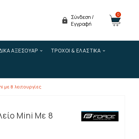
0
Σύνδεση /

Εγγραφή
ΔΙΚΆ ΑΞΕΣΟΥΆΡ
ΤΡΟΧΟΊ & ΕΛΑΣΤΙΚΆ
i με 8 λειτουργίες
είο Mini Με 8