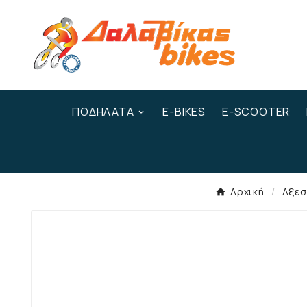
ΠΟΔΉΛΑΤΑ
E-BIKES
E-SCOOTER
Αρχική
Αξε