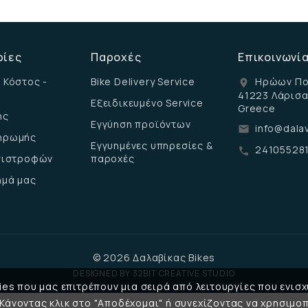
ρίες
Παροχές
Επικοινωνί
 Κόστος -
Bike Delivery Service
Ηρώων Πο
location_on
41223 Λάρισ
Εξειδικευμένο Service
Greece
ης
Εγγύηση προϊόντων
info@dalav
email
ηρωμής
Εγγυημένες υπηρεσίες &
24105528
call
επιστροφών
παροχές
ημά μας
© 2026 Δαλαβίκας Bikes
DESIGNED BY
32BIT CREATIVE STUDIO
es που μας επιτρέπουν μια σειρά από λειτουργίες που ενισχ
 Κάνοντας κλικ στο "Αποδέχομαι" ή συνεχίζοντας να χρησιμοπ