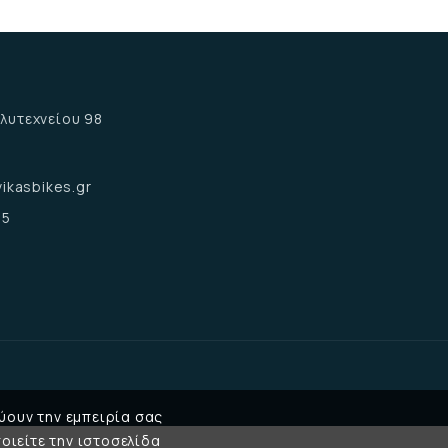
α
λυτεχνείου 98
α
ikasbikes.gr
15
ύουν την εμπειρία σας
οιείτε την ιστοσελίδα