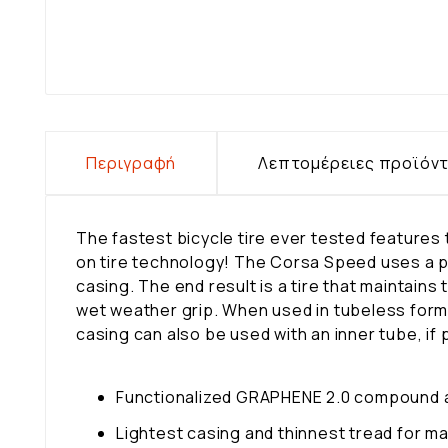
Περιγραφή
Λεπτομέρειες προϊόν
The fastest bicycle tire ever tested features
on tire technology! The Corsa Speed uses a p
casing. The end result is a tire that maintains
wet weather grip. When used in tubeless form, 
casing can also be used with an inner tube, if
Functionalized GRAPHENE 2.0 compound al
Lightest casing and thinnest tread for 