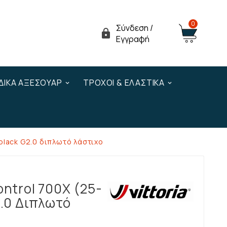
0
Σύνδεση /

Εγγραφή
ΔΙΚΆ ΑΞΕΣΟΥΆΡ
ΤΡΟΧΟΊ & ΕΛΑΣΤΙΚΆ
l black G2.0 διπλωτό λάστιχο
ontrol 700X (25-
2.0 Διπλωτό