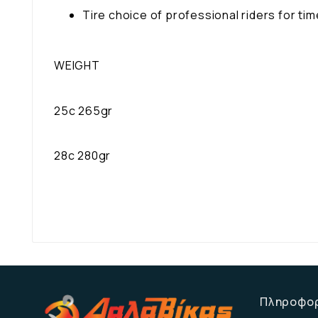
Tire choice of professional riders for time
WEIGHT
25c 265gr
28c 280gr
Πληροφο