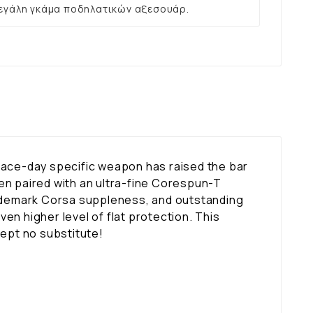
εγάλη γκάμα ποδηλατικών αξεσουάρ.
 race-day specific weapon has raised the bar
n paired with an ultra-fine Corespun-T
e trademark Corsa suppleness, and outstanding
en higher level of flat protection. This
cept no substitute!