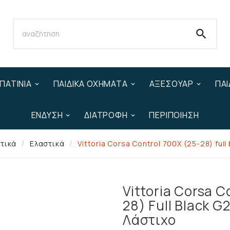

ΠΑΤΊΝΙΑ
ΠΑΙΔΙΚΆ ΟΧΉΜΑΤΑ
ΑΞΕΣΟΥΆΡ
ΠΑΙ
ΈΝΔΥΣΗ
ΔΙΑΤΡΟΦΉ
ΠΕΡΙΠΟΊΗΣΗ
τικά
Ελαστικά
Vittoria Corsa Control 700X (25-28) ful
Vittoria Corsa C
28) Full Black G
Λάστιχο