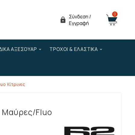
0
Σύνδεση /

Εγγραφή
ΔΙΚΆ ΑΞΕΣΟΥΆΡ
ΤΡΟΧΟΊ & ΕΛΑΣΤΙΚΆ
uo Κίτρινες
ς Μαύρες/Fluo