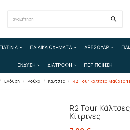

ΠΑΤΊΝΙΑ
ΠΑΙΔΙΚΆ ΟΧΉΜΑΤΑ
ΑΞΕΣΟΥΆΡ
ΠΑΙ
ΈΝΔΥΣΗ
ΔΙΑΤΡΟΦΉ
ΠΕΡΙΠΟΊΗΣΗ
Ένδυση
Ρούχα
Κάλτσες
R2 Tour κάλτσες Μαύρες/Fl
R2 Tour Κάλτσε
Κίτρινες