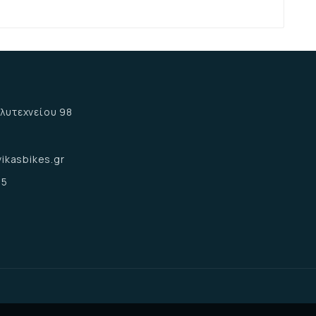
α
λυτεχνείου 98
α
ikasbikes.gr
15