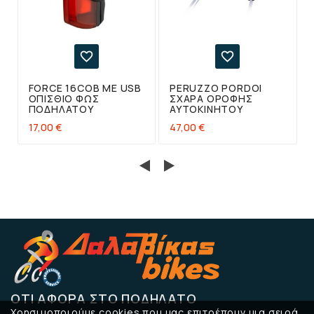


FORCE 16COB ΜΕ USB
PERUZZO PORDOI
ΟΠΊΣΘΙΟ ΦΩΣ
ΣΧΆΡΑ ΟΡΟΦΉΣ
ΠΟΔΗΛΆΤΟΥ
ΑΥΤΟΚΙΝΉΤΟΥ
17,00 €
47,00 €
ΌΤΙ ΑΦΟΡΆ ΣΤΟ ΠΟΔΉΛΑΤΟ
Χρησιμοποιούμε cookies που μας επιτρέπουν μια σειρά