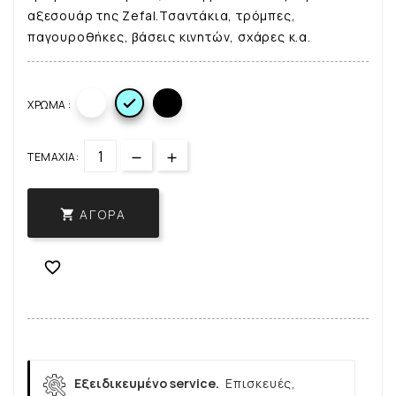
αξεσουάρ της Zefal.Τσαντάκια, τρόμπες,
παγουροθήκες, βάσεις κινητών, σχάρες κ.α.

ΧΡΏΜΑ :
ΤΕΜΆΧΙΑ:
ΑΓΟΡΆ


Εξειδικευμένο service.
Επισκευές,