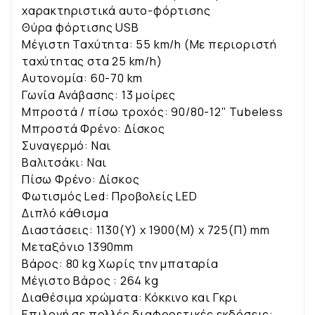
χαρακτηριστικά αυτο-φόρτισης
Θύρα φόρτισης USB
Μέγιστη Ταχύτητα: 55
km/h (Με περιοριστή
ταχύτητας στα 25 km/h)
Αυτονομία: 60
-70 km
Γωνία Ανάβασης:
13 μοίρες
Μπροστά / πίσω τροχός:
90/80-12" Tubeless
Μπροστά Φρένο:
Δίσκος
Συναγερμό: Ναι
Βαλιτσάκι: Ναι
Πίσω Φρένο:
Δίσκος
Φωτισμός Led:
Προβολείς LED
Διπλό κάθισμα
Διαστάσεις:
1130(Υ) x 1900(Μ) x 725(Π) mm
Μεταξόνιο
1390mm
Βάρος: 80
kg Χωρίς την μπαταρία
Μέγιστο Βάρος :
264 kg
Διαθέσιμα χρώματα: Κόκκινο και Γκρι
Επιλογή σε πολλές διαφορετικές εκδόσεις: