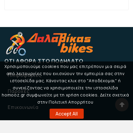
ΌΤΙ ΑΦΟΡΆ ΣΤΟ ΠΟΔΉΛΑΤΟ
Χρησιμοποιούμε cookies που μας επιτρέπουν μια σειρά
από λειτουργίες που ενισχύουν την εμπειρία σας στην
Πληροφορίες

ιστοσελίδα μας. Κάνοντας κλικ στο "Αποδέχομαι" ή
συνεχίζοντας να χρησιμοποιείτε την ιστοσελίδα
Παροχές

homooz.gr συμφωνείτε με τη χρήση cookies. Δείτε σχετικά
στην Πολιτική Απορρήτου
Επικοινωνία

Accept All
© 2026 Δαλαβίκας Bikes