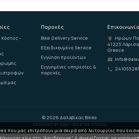
ρίες
Παροχές
Επικοινωνί
 Κόστος -
Bike Delivery Service
Ηρώων Πο
location_on
41223 Λάρισ
Εξειδικευμένο Service
Greece
ης
Εγγύηση προϊόντων
info@dalav
email
ηρωμής
Εγγυημένες υπηρεσίες &
24105528
call
επιστροφών
παροχές
ημά μας
© 2026 Δαλαβίκας Bikes
DESIGNED BY
32BIT CREATIVE STUDIO
es που μας επιτρέπουν μια σειρά από λειτουργίες που ενισχ
 Κάνοντας κλικ στο "Αποδέχομαι" ή συνεχίζοντας να χρησιμοπ