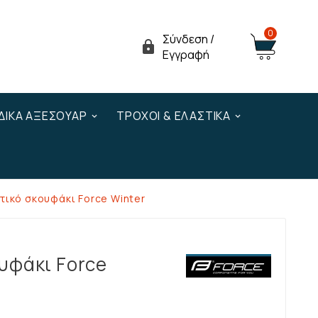
0
Σύνδεση /

Εγγραφή
ΔΙΚΆ ΑΞΕΣΟΥΆΡ
ΤΡΟΧΟΊ & ΕΛΑΣΤΙΚΆ
τικό σκουφάκι Force Winter
υφάκι Force