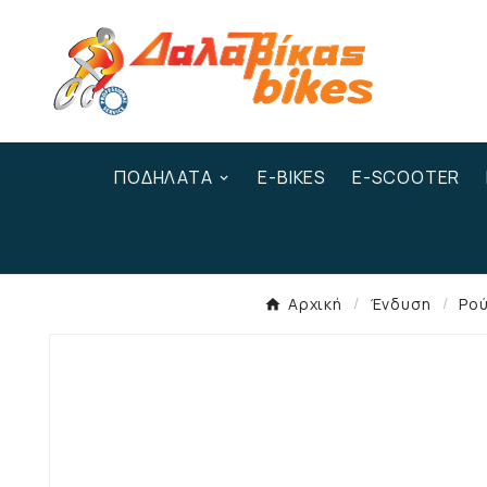
ΠΟΔΉΛΑΤΑ
E-BIKES
E-SCOOTER
Αρχική
Ένδυση
Ρο