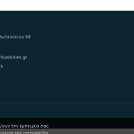
α
λυτεχνείου 98
α
ikasbikes.gr
15
ύουν την εμπειρία σας
οιείτε την ιστοσελίδα