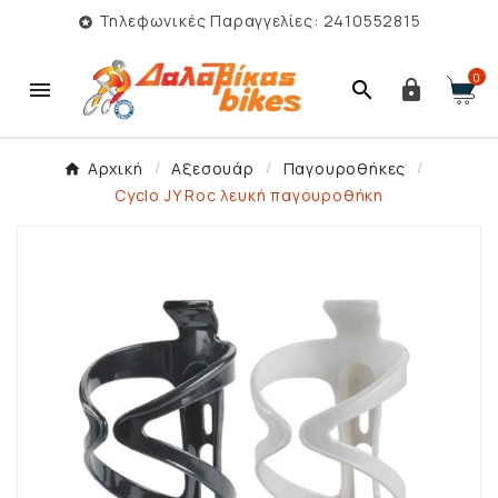
Τηλεφωνικές Παραγγελίες: 2410552815

0



Αρχική
Αξεσουάρ
Παγουροθήκες
Cyclo JY Roc λευκή παγουροθήκη